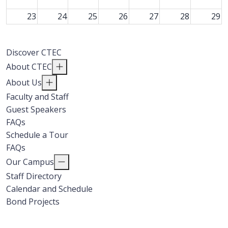
23
24
25
26
27
28
29
30
31
1
2
3
4
5
Discover CTEC
About CTEC
About Us
Faculty and Staff
Guest Speakers
FAQs
Schedule a Tour
FAQs
Our Campus
Staff Directory
Calendar and Schedule
Bond Projects